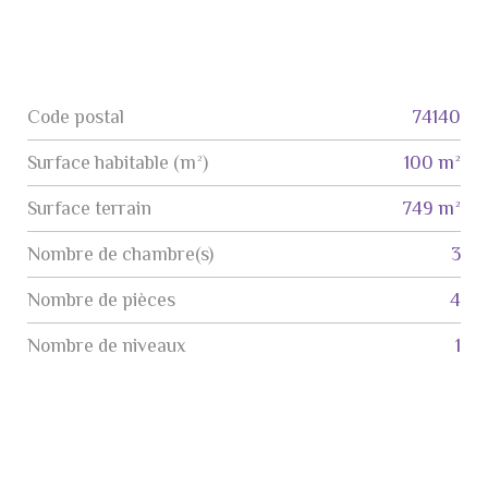
Code postal
74140
Label
Value
Surface habitable (m²)
100 m²
surface terrain
749 m²
Nombre de chambre(s)
3
Nombre de pièces
4
Nombre de niveaux
1