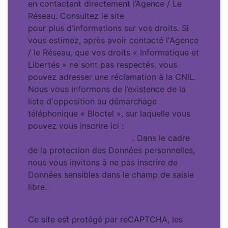
en contactant directement l’Agence / Le
Réseau. Consultez le site
https://cnil.fr/fr
pour plus d’informations sur vos droits. Si
vous estimez, après avoir contacté l'Agence
/ le Réseau, que vos droits « Informatique et
Libertés » ne sont pas respectés, vous
pouvez adresser une réclamation à la CNIL.
Nous vous informons de l’existence de la
liste d'opposition au démarchage
téléphonique « Bloctel », sur laquelle vous
pouvez vous inscrire ici :
https://www.bloctel.gouv.fr
. Dans le cadre
de la protection des Données personnelles,
nous vous invitons à ne pas inscrire de
Données sensibles dans le champ de saisie
libre.
Ce site est protégé par reCAPTCHA, les