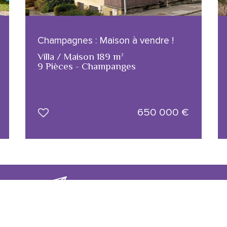
Champagnes : Maison à vendre !
Villa / Maison 189 m²
9 Pièces - Champanges
650 000
€
 trouvé
Recevez les
biens correspondants
téresse ?
à votre
recherche
dans votre
boîte mail 