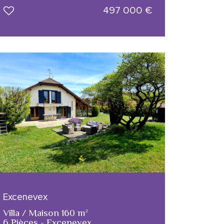
497 000
€
Excenevex
Villa / Maison 160 m²
6 Pièces - Excenevex