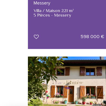
Messery
Villa / Maison 221 m²
5 Pièces - Messery
598 000
€