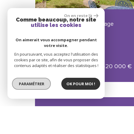
On en reste là
Comme beaucoup, notre site
MESSERY : Maison de village
utilise les cookies
Villa / Maison 90 m²
4 Pièces - Messery
On aimerait vous accompagner pendant
votre visite.
En poursuivant, vous acceptez l'utilisation des
cookies par ce site, afin de vous proposer des
420 000
€
contenus adaptés et réaliser des statistiques !
PARAMÉTRER
OK POUR MOI !
Vous n'avez pas
le bien qui vous in