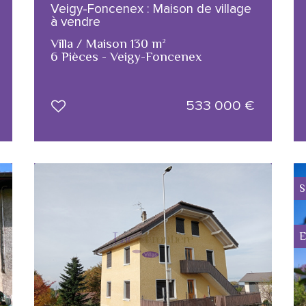
Veigy-Foncenex : Maison de village
à vendre
Villa / Maison 130 m²
6 Pièces - Veigy-Foncenex
533 000
€
S
E