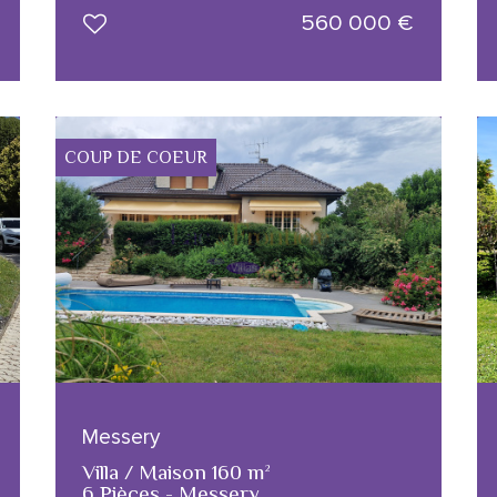
560 000
€
COUP DE COEUR
Messery
Villa / Maison 160 m²
6 Pièces - Messery