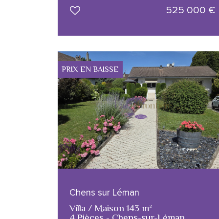
525 000
€
PRIX EN BAISSE
Chens sur Léman
Villa / Maison 143 m²
4 Pièces - Chens-sur-Léman