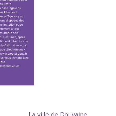
qui reste
 base légale du
au. Elles sont
s à l'Agence / au
 vous disposez des
e limitation et de
ntement à tout
sultez le site
 vous estimez, après
tique et Libertés » ne
à la CNIL. Nous vous
hage téléphonique «
//www.bloctel.gouv.fr
us vous invitons à ne
ibre.
entialité
et les
La ville de Douvaine