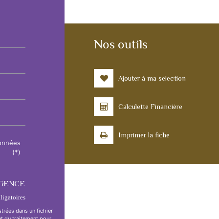
Nos outils
Ajouter à ma selection
Calculette Financière
Imprimer la fiche
données
(*)
AGENCE
igatoires
strées dans un fichier
t du traitement pour