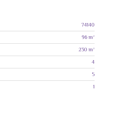
74140
96 m²
230 m²
4
5
1