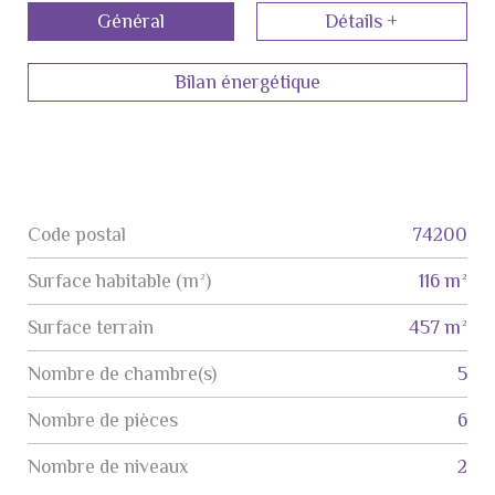
Général
Détails +
Bilan énergétique
Code postal
74200
Label
Value
Surface habitable (m²)
116 m²
surface terrain
457 m²
Nombre de chambre(s)
5
Nombre de pièces
6
Nombre de niveaux
2