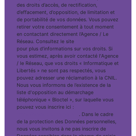
des droits d’accès, de rectification,
d’effacement, d’opposition, de limitation et
de portabilité de vos données. Vous pouvez
retirer votre consentement à tout moment
en contactant directement l’Agence / Le
Réseau. Consultez le site
https://cnil.fr/fr
pour plus d’informations sur vos droits. Si
vous estimez, après avoir contacté l'Agence
/ le Réseau, que vos droits « Informatique et
Libertés » ne sont pas respectés, vous
pouvez adresser une réclamation à la CNIL.
Nous vous informons de l’existence de la
liste d'opposition au démarchage
téléphonique « Bloctel », sur laquelle vous
pouvez vous inscrire ici :
https://www.bloctel.gouv.fr
. Dans le cadre
de la protection des Données personnelles,
nous vous invitons à ne pas inscrire de