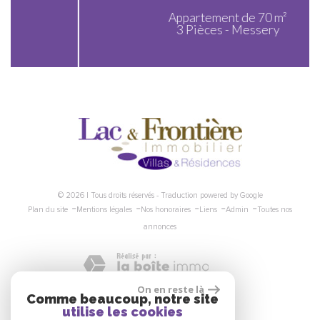
Appartement de 70 m²
3 Pièces - Messery
© 2026 | Tous droits réservés - Traduction powered by Google
-
-
-
-
-
Plan du site
Mentions légales
Nos honoraires
Liens
Admin
Toutes nos
annonces
On en reste là
Comme beaucoup, notre site
Nous suivre
utilise les cookies