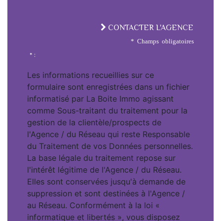
CONTACTER L'AGENCE
* Champs obligatoires
* :
Les informations recueillies sur ce
formulaire sont enregistrées dans un fichier
informatisé par La Boite Immo agissant
comme Sous-traitant du traitement pour la
gestion de la clientèle/prospects de
l'Agence / du Réseau qui reste Responsable
du Traitement de vos Données personnelles.
La base légale du traitement repose sur
l'intérêt légitime de l'Agence / du Réseau.
Elles sont conservées jusqu'à demande de
suppression et sont destinées à l'Agence /
au Réseau. Conformément à la loi «
informatique et libertés », vous disposez