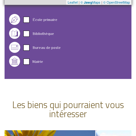
Leaflet
|
©
Maps
|
© OpenStreetMap
Jawg
École primaire
Bibliothèque
Bureau de poste
Mairie
Les biens qui pourraient vous
intéresser