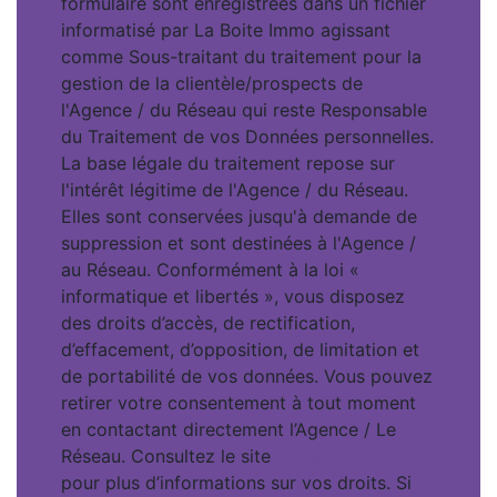
formulaire sont enregistrées dans un fichier
informatisé par La Boite Immo agissant
comme Sous-traitant du traitement pour la
gestion de la clientèle/prospects de
l'Agence / du Réseau qui reste Responsable
du Traitement de vos Données personnelles.
La base légale du traitement repose sur
l'intérêt légitime de l'Agence / du Réseau.
Elles sont conservées jusqu'à demande de
suppression et sont destinées à l'Agence /
au Réseau. Conformément à la loi «
informatique et libertés », vous disposez
des droits d’accès, de rectification,
d’effacement, d’opposition, de limitation et
de portabilité de vos données. Vous pouvez
retirer votre consentement à tout moment
en contactant directement l’Agence / Le
Réseau. Consultez le site
https://cnil.fr/fr
pour plus d’informations sur vos droits. Si