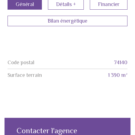
Général
Détails +
Financier
Bilan énergétique
Code postal
74140
Label
Value
surface terrain
1 390 m²
Contacter l'agence