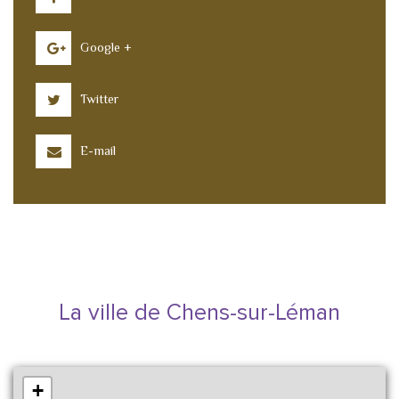
Google +
Twitter
E-mail
La ville de Chens-sur-Léman
+