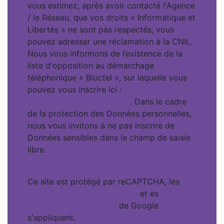
vous estimez, après avoir contacté l'Agence
/ le Réseau, que vos droits « Informatique et
Libertés » ne sont pas respectés, vous
pouvez adresser une réclamation à la CNIL.
Nous vous informons de l’existence de la
liste d'opposition au démarchage
téléphonique « Bloctel », sur laquelle vous
pouvez vous inscrire ici :
https://www.bloctel.gouv.fr
. Dans le cadre
de la protection des Données personnelles,
nous vous invitons à ne pas inscrire de
Données sensibles dans le champ de saisie
libre.
Ce site est protégé par reCAPTCHA, les
Politiques de Confidentialité
et es
Conditions d'utilisation
de Google
s'appliquent.