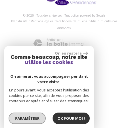
© 2026 | Tous droits réservés - Traduction powered by Google
-
-
-
-
-
Plan du site
Mentions légales
Nos honoraires
Liens
Admin
Toutes nos
annonces
On en reste là
Comme beaucoup, notre site
Nous suivre
utilise les cookies
On aimerait vous accompagner pendant
votre visite.
En poursuivant, vous acceptez l'utilisation des
cookies par ce site, afin de vous proposer des
Se connecter
contenus adaptés et réaliser des statistiques !
PARAMÉTRER
OK POUR MOI !
Espace propriétaire