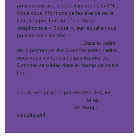
pouvez adresser une réclamation à la CNIL.
Nous vous informons de l’existence de la
liste d'opposition au démarchage
téléphonique « Bloctel », sur laquelle vous
pouvez vous inscrire ici :
https://www.bloctel.gouv.fr
. Dans le cadre
de la protection des Données personnelles,
nous vous invitons à ne pas inscrire de
Données sensibles dans le champ de saisie
libre.
Ce site est protégé par reCAPTCHA, les
Politiques de Confidentialité
et es
Conditions d'utilisation
de Google
s'appliquent.