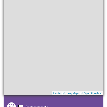
Leaflet
|
©
Maps
|
© OpenStreetMap
Jawg
École maternelle