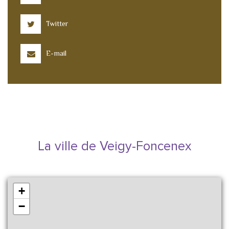
Twitter
E-mail
La ville de Veigy-Foncenex
+
−