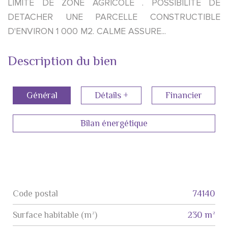
LIMITE DE ZONE AGRICOLE . POSSIBILITE DE
DETACHER UNE PARCELLE CONSTRUCTIBLE
D'ENVIRON 1 000 M2. CALME ASSURE...
Description du bien
Général
Détails +
Financier
Bilan énergétique
Code postal
74140
Label
Value
Surface habitable (m²)
230 m²