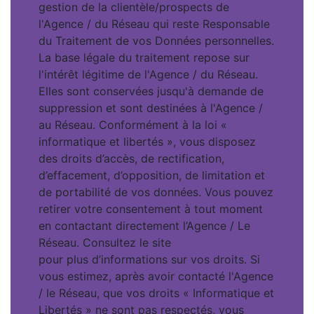
gestion de la clientèle/prospects de
l'Agence / du Réseau qui reste Responsable
du Traitement de vos Données personnelles.
La base légale du traitement repose sur
l'intérêt légitime de l'Agence / du Réseau.
Elles sont conservées jusqu'à demande de
suppression et sont destinées à l'Agence /
au Réseau. Conformément à la loi «
informatique et libertés », vous disposez
des droits d’accès, de rectification,
d’effacement, d’opposition, de limitation et
de portabilité de vos données. Vous pouvez
retirer votre consentement à tout moment
en contactant directement l’Agence / Le
Réseau. Consultez le site
https://cnil.fr/fr
pour plus d’informations sur vos droits. Si
vous estimez, après avoir contacté l'Agence
/ le Réseau, que vos droits « Informatique et
Libertés » ne sont pas respectés, vous