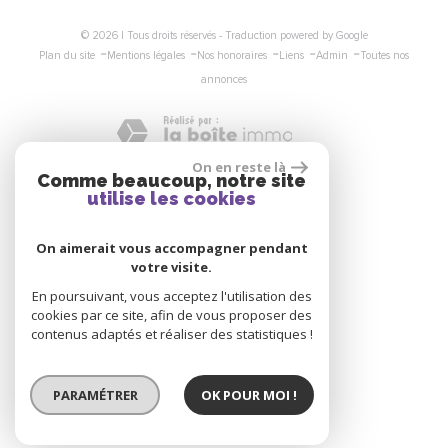
© 2026 | Tous droits réservés - Traduction powered by Google
-
-
-
-
-
Plan du site
Mentions légales
Nos honoraires
Liens
Admin
Toutes nos
annonces
On en reste là
Comme beaucoup, notre site
Nous suivre
utilise les cookies
On aimerait vous accompagner pendant
votre visite.
En poursuivant, vous acceptez l'utilisation des
cookies par ce site, afin de vous proposer des
Se connecter
contenus adaptés et réaliser des statistiques !
PARAMÉTRER
OK POUR MOI !
Espace propriétaire