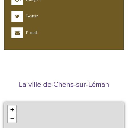
Twitter
E-mail
La ville de Chens-sur-Léman
+
−