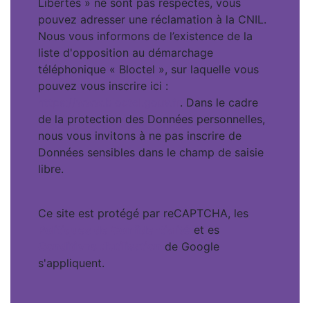
Libertés » ne sont pas respectés, vous
pouvez adresser une réclamation à la CNIL.
Nous vous informons de l’existence de la
liste d'opposition au démarchage
téléphonique « Bloctel », sur laquelle vous
pouvez vous inscrire ici :
https://www.bloctel.gouv.fr
. Dans le cadre
de la protection des Données personnelles,
nous vous invitons à ne pas inscrire de
Données sensibles dans le champ de saisie
libre.
Ce site est protégé par reCAPTCHA, les
Politiques de Confidentialité
et es
Conditions d'utilisation
de Google
s'appliquent.