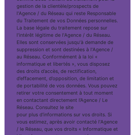
gestion de la clientèle/prospects de
l'Agence / du Réseau qui reste Responsable
du Traitement de vos Données personnelles.
La base légale du traitement repose sur
l'intérêt légitime de l'Agence / du Réseau.
Elles sont conservées jusqu'à demande de
suppression et sont destinées à l'Agence /
au Réseau. Conformément à la loi «
informatique et libertés », vous disposez
des droits d’accès, de rectification,
d’effacement, d’opposition, de limitation et
de portabilité de vos données. Vous pouvez
retirer votre consentement à tout moment
en contactant directement l’Agence / Le
Réseau. Consultez le site
https://cnil.fr/fr
pour plus d’informations sur vos droits. Si
vous estimez, après avoir contacté l'Agence
/ le Réseau, que vos droits « Informatique et