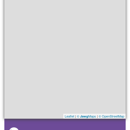
Leaflet
|
©
Maps
|
© OpenStreetMap
Jawg