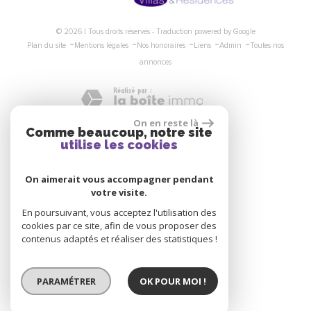
© 2026 | Tous droits réservés - Traduction powered by Google
-
-
-
-
-
Plan du site
Mentions légales
Nos honoraires
Liens
Admin
Toutes nos
annonces
On en reste là
Comme beaucoup, notre site
Nous suivre
utilise les cookies
On aimerait vous accompagner pendant
votre visite.
En poursuivant, vous acceptez l'utilisation des
cookies par ce site, afin de vous proposer des
Se connecter
contenus adaptés et réaliser des statistiques !
PARAMÉTRER
OK POUR MOI !
Espace propriétaire