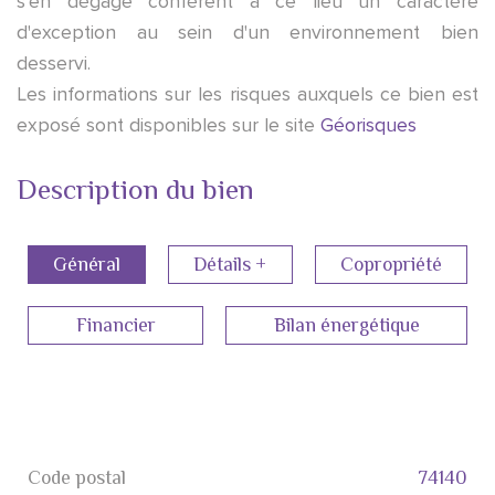
s'en dégage confèrent à ce lieu un caractère
d'exception au sein d'un environnement bien
desservi.
Les informations sur les risques auxquels ce bien est
exposé sont disponibles sur le site
Géorisques
Description du bien
Général
Détails +
Copropriété
Financier
Bilan énergétique
Code postal
74140
Label
Value