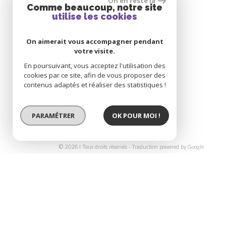
On en reste là
Comme beaucoup, notre site
utilise les cookies
On aimerait vous accompagner pendant
votre visite.
En poursuivant, vous acceptez l'utilisation des
cookies par ce site, afin de vous proposer des
contenus adaptés et réaliser des statistiques !
PARAMÉTRER
OK POUR MOI !
© 2026 | Tous droits réservés - Traduction powered by Google
-
-
-
-
-
Plan du site
Mentions légales
Nos honoraires
Liens
Admin
Toutes nos annonces