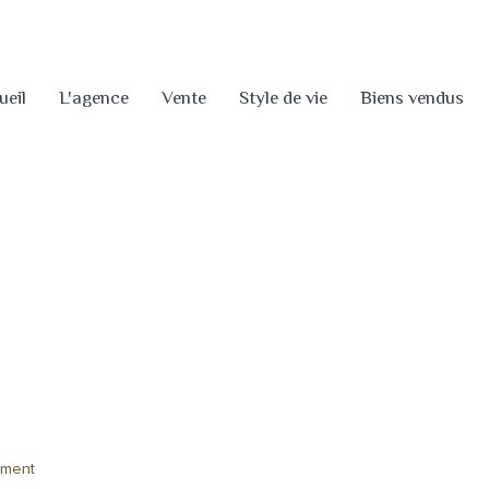
ueil
L'agence
Vente
Style de vie
Biens vendus
ement