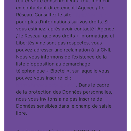
retirer votre consentement à tout moment
en contactant directement l’Agence / Le
Réseau. Consultez le site
https://cnil.fr/fr
pour plus d’informations sur vos droits. Si
vous estimez, après avoir contacté l'Agence
/ le Réseau, que vos droits « Informatique et
Libertés » ne sont pas respectés, vous
pouvez adresser une réclamation à la CNIL.
Nous vous informons de l’existence de la
liste d'opposition au démarchage
téléphonique « Bloctel », sur laquelle vous
pouvez vous inscrire ici :
https://www.bloctel.gouv.fr
. Dans le cadre
de la protection des Données personnelles,
nous vous invitons à ne pas inscrire de
Données sensibles dans le champ de saisie
libre.