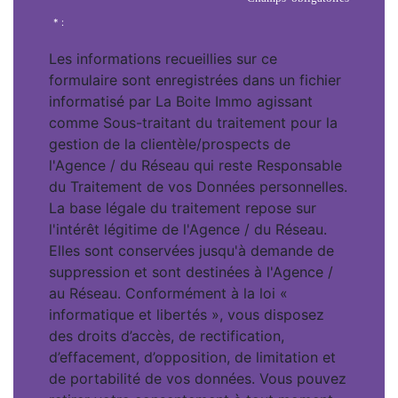
* :
Les informations recueillies sur ce
formulaire sont enregistrées dans un fichier
informatisé par La Boite Immo agissant
comme Sous-traitant du traitement pour la
gestion de la clientèle/prospects de
l'Agence / du Réseau qui reste Responsable
du Traitement de vos Données personnelles.
La base légale du traitement repose sur
l'intérêt légitime de l'Agence / du Réseau.
Elles sont conservées jusqu'à demande de
suppression et sont destinées à l'Agence /
au Réseau. Conformément à la loi «
informatique et libertés », vous disposez
des droits d’accès, de rectification,
d’effacement, d’opposition, de limitation et
de portabilité de vos données. Vous pouvez