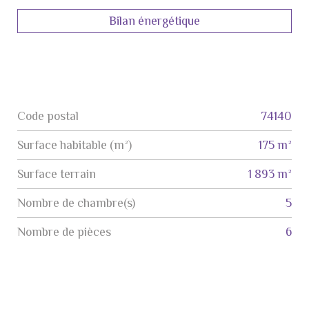
Bilan énergétique
Code postal
74140
Label
Value
Surface habitable (m²)
175 m²
surface terrain
1 893 m²
Nombre de chambre(s)
5
Nombre de pièces
6