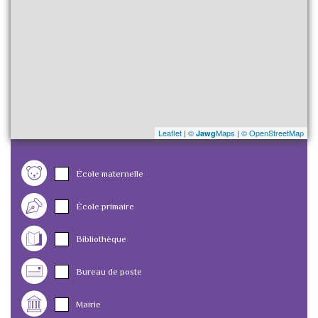
Leaflet
|
©
Maps
|
© OpenStreetMap
Jawg
École maternelle
École primaire
Bibliothèque
Bureau de poste
Mairie