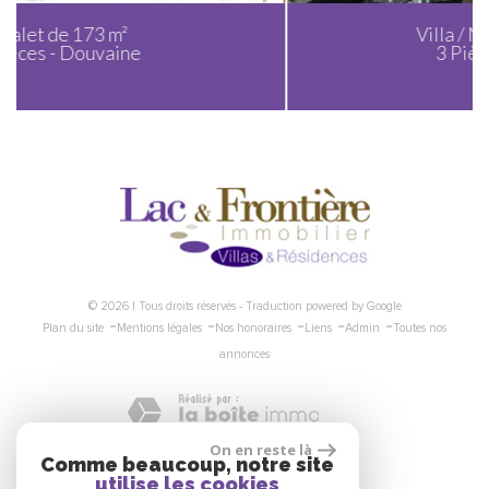
Villa / Maison de 145 m²
3 Pièces - Messery
© 2026 | Tous droits réservés - Traduction powered by Google
-
-
-
-
-
Plan du site
Mentions légales
Nos honoraires
Liens
Admin
Toutes nos
annonces
On en reste là
Comme beaucoup, notre site
Nous suivre
utilise les cookies