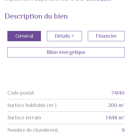
Description du bien
Général
Détails +
Financier
Bilan énergétique
Code postal
74140
Label
Value
Surface habitable (m²)
200 m²
surface terrain
1 648 m²
Nombre de chambre(s)
6